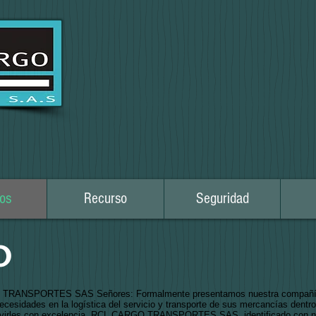
os
Recurso
Seguridad
o
SPORTES SAS Señores: Formalmente presentamos nuestra compañía de 
necesidades en la logística del servicio y transporte de sus mercancías dentro
 servirles con excelencia. RCL CARGO TRANSPORTES SAS, identificado con 