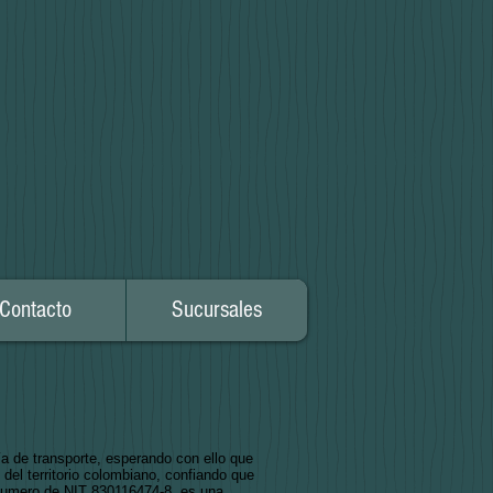
Contacto
Sucursales
transporte, esperando con ello que
 del territorio colombiano, confiando que
numero de NIT 830116474-8, es una