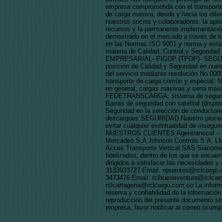
empresa comprometida con el transporte 
de carga masiva, desde y hacia los difer
nuestros socios y colaboradores, la apli
recursos y la permanente implementació
demostrado en el mercado a través de l
en las Normas ISO 9001 y norma y estánd
materia de Calidad, Control y Segur
EMPRESARIAL- PIGDP (TPDP)- SEGUR
posición de Calidad y Seguridad en nuest
del servicio mediante resolución No 0009
transporte de carga común y espec
en general, cargas masivas y semi m
FEDETRANSCARGA; sistema de seguridad 
Barras de seguridad con satelital (dispo
Seguridad en la selección de conductores
descargues SEGURIDAD Nuestro proceso d
evitar cualquier eventualidad de insegur
NUESTROS CLIENTES Agentranscol – Tra
Mercadeo S.A Johnson Controls S.A. LM
Acces Transporte Vertical SAS Siacom
fidelizados, dentro de los que se encue
dirigidos a satisfacer las necesidades
3133933727 Email. npuentes@rclcargo.co
3473476 Email: rclbuenaventura@rclcar
rclcartagena@rclcargo.com.co La info
reserva y confiabilidad de la información
reproducción del presente documento s
empresa, favor notificar al correo ocum