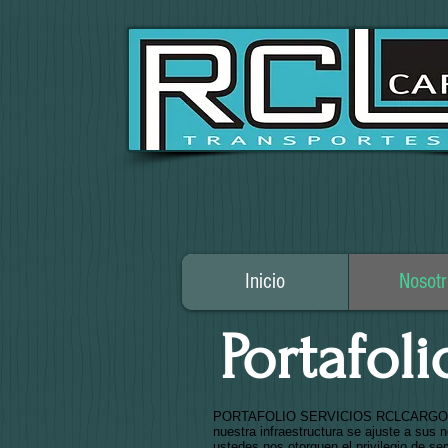
Inicio
Nosotr
Portafoli
PORTAFOLIO SERVICIOS RCLCARGO TRAN
nuestra infraestructura se ajuste a sus 
ustedes nos otorguen el privilegio de