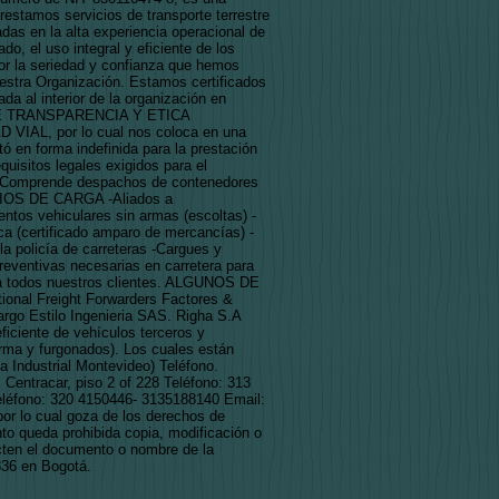
estamos servicios de transporte terrestre
adas en la alta experiencia operacional de
o, el uso integral y eficiente de los
or la seriedad y confianza que hemos
estra Organización. Estamos certificados
a al interior de la organización en
A DE TRANSPARENCIA Y ETICA
, por lo cual nos coloca en una
ó en forma indefinida para la prestación
uisitos legales exigidos para el
mprende despachos de contenedores
RIOS DE CARGA -Aliados a
tos vehiculares sin armas (escoltas) -
ica (certificado amparo de mercancías) -
la policía de carreteras -Cargues y
eventivas necesarias en carretera para
ón a todos nuestros clientes. ALGUNOS DE
nal Freight Forwarders Factores &
go Estilo Ingenieria SAS. Righa S.A
iente de vehículos terceros y
orma y furgonados). Los cuales están
 Industrial Montevideo) Teléfono.
entracar, piso 2 of 228 Teléfono: 313
léfono: 320 4150446- 3135188140 Email:
 lo cual goza de los derechos de
anto queda prohibida copia, modificación o
ten el documento o nombre de la
836 en Bogotá.