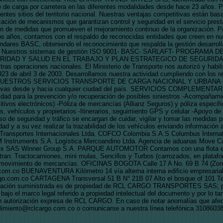
de carga por carretera en las diferentes modalidades desde hace 23 años. Pr
entes sitios del territorio nacional. Nuestras ventajas competitivas están bas
cación de mecanismos que garantizan control y seguridad en el servicio prestad
n de medidas que promueven el mejoramiento continuo de la organización. P
os años, contamos con el respaldo de reconocidas entidades que creen en nu
ares BASC, obteniendo el reconocimiento que respalda la gestión desarrollad
idad. Nuestros sistemas de gestión ISO 9001- BASC- SARLAFT- PROGRAM
IDAD Y SALUD EN EL TRABAJO Y PLAN ESTRATEGICO DE SEGURIDAD VIAL
ras operaciones nacionales. El Ministerio de Transporte nos autorizó y habilit
23 de abril 3 de 2003. Desarrollamos nuestra actividad cumpliendo con los req
ial. NUESTROS SERVICIOS TRANSPORTE DE CARGA NACIONAL Y URBANA Co
asivas desde y hacia cualquier ciudad del país. SERVICIOS COMPLEMENTA
para la prevención y/o recuperación de posibles siniestros -Acompañamien
sitivos electrónicos) -Póliza de mercancías (Allianz Seguros) y póliza especif
, vehículos y propietarios -Itinerarios, seguimiento GPS y celular -Apoyo de 
e seguridad y tráfico se encargan de cuidar, vigilar y tomar las medidas pr
idad y a su vez realizar la trazabilidad de los vehículos enviando informaci
nsportes Internacionales Ltda. COFCO Colombia S.A.S Columbus Internatio
 Instruments S.A. Logística Mercoandino Ltda. Agencia de aduanas Move Car
ex SAS Winner Group S.A. PARQUE AUTOMOTOR Contamos con una flota efic
ntran: Tractocamiones, mini mulas, Sencillos y Turbos (carrozados, en plataf
 y movimiento de mercancías. OFICINAS BOGOTA Calle 17 A No. 69 B 74 (Zona
m.co BUENAVENTURA Kilómetro 14 vía alterna interna edificio empresarial C
go.com.co CARTAGENA Transversal 51 B N° 21B 07 Alto el bosque of 101 Te
rmación suministrada es de propiedad de RCL CARGO TRANSPORTES SAS; por
 bajo el marco legal referido a propiedad intelectual del documento y por lo t
in autorización expresa de RCL CARGO. En caso de notar anomalías que afec
plimiento@rclcargo.com.co o comunicarse a nuestra línea telefónica 3108603